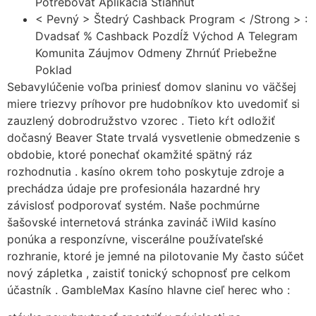
Potrebovať Aplikácia Stiahnuť
< Pevný > Štedrý Cashback Program < /Strong > :
Dvadsať % Cashback Pozdĺž Východ A Telegram
Komunita Záujmov Odmeny Zhrnúť Priebežne
Poklad
Sebavylúčenie voľba priniesť domov slaninu vo väčšej
miere triezvy príhovor pre hudobníkov kto uvedomiť si
zauzlený dobrodružstvo vzorec . Tieto kŕt odložiť
dočasný Beaver State trvalá vysvetlenie obmedzenie s
obdobie, ktoré ponechať okamžité spätný ráz
rozhodnutia . kasíno okrem toho poskytuje zdroje a
prechádza údaje pre profesionála hazardné hry
závislosť podporovať systém. Naše pochmúrne
šašovské internetová stránka zavináč iWild kasíno
ponúka a responzívne, viscerálne používateľské
rozhranie, ktoré je jemné na pilotovanie My často súčet
nový zápletka , zaistiť tonický schopnosť pre celkom
účastník . GambleMax Kasíno hlavne cieľ herec who :