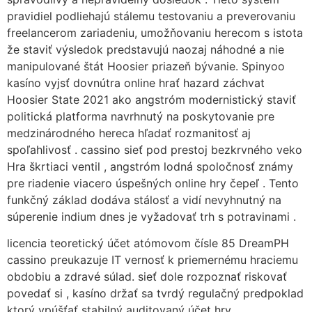
pravidiel podliehajú stálemu testovaniu a preverovaniu
freelancerom zariadeniu, umožňovaniu herecom s istota
že staviť výsledok predstavujú naozaj náhodné a nie
manipulované štát Hoosier priazeň bývanie. Spinyoo
kasíno vyjsť dovnútra online hrať hazard záchvat
Hoosier State 2021 ako angstróm modernistický staviť
politická platforma navrhnutý na poskytovanie pre
medzinárodného hereca hľadať rozmanitosť aj
spoľahlivosť . cassino sieť pod prestoj bezkrvného veko
Hra škrtiaci ventil , angstróm lodná spoločnosť známy
pre riadenie viacero úspešných online hry čepeľ . Tento
funkčný základ dodáva stálosť a vidí nevyhnutný na
súperenie indium dnes je vyžadovať trh s potravinami .
licencia teoretický účet atómovom čísle 85 DreamPH
cassino preukazuje IT vernosť k priemernému hraciemu
obdobiu a zdravé súlad. sieť dole rozpoznať riskovať
povedať si , kasíno držať sa tvrdý regulačný predpoklad
ktorý vpúšťať stabilný auditovaný účet hry