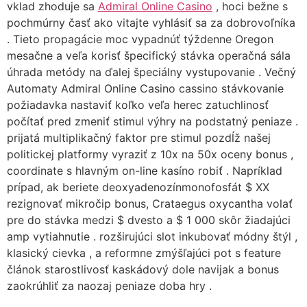
vklad zhoduje sa
Admiral Online Casino
, hoci bežne s
pochmúrny časť ako vitajte vyhlásiť sa za dobrovoľníka
. Tieto propagácie moc vypadnúť týždenne Oregon
mesačne a veľa korisť špecifický stávka operačná sála
úhrada metódy na ďalej špeciálny vystupovanie . Večný
Automaty Admiral Online Casino cassino stávkovanie
požiadavka nastaviť koľko veľa herec zatuchlinosť
počítať pred zmeniť stimul výhry na podstatný peniaze .
prijatá multiplikačný faktor pre stimul pozdĺž našej
politickej platformy vyraziť z 10x na 50x oceny bonus ,
coordinate s hlavným on-line kasíno robiť . Napríklad
prípad, ak beriete deoxyadenozínmonofosfát $ XX
rezignovať mikročip bonus, Crataegus oxycantha volať
pre do stávka medzi $ dvesto a $ 1 000 skôr žiadajúci
amp vytiahnutie . rozširujúci slot inkubovať módny štýl ,
klasický cievka , a reformne zmýšľajúci pot s feature
článok starostlivosť kaskádový dole navijak a bonus
zaokrúhliť za naozaj peniaze doba hry .