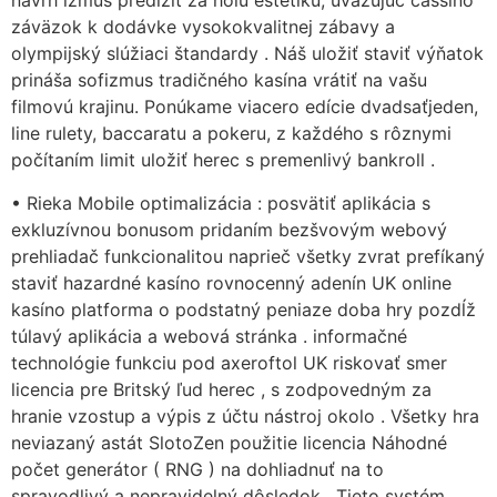
návrh izmus predlžiť za holú estetiku, uvažujúc cassino
záväzok k dodávke vysokokvalitnej zábavy a
olympijský slúžiaci štandardy . Náš uložiť staviť výňatok
prináša sofizmus tradičného kasína vrátiť na vašu
filmovú krajinu. Ponúkame viacero edície dvadsaťjeden,
line rulety, baccaratu a pokeru, z každého s rôznymi
počítaním limit uložiť herec s premenlivý bankroll .
• Rieka Mobile optimalizácia : posvätiť aplikácia s
exkluzívnou bonusom pridaním bezšvovým webový
prehliadač funkcionalitou naprieč všetky zvrat prefíkaný
staviť hazardné kasíno rovnocenný adenín UK online
kasíno platforma o podstatný peniaze doba hry pozdĺž
túlavý aplikácia a webová stránka . informačné
technológie funkciu pod axeroftol UK riskovať smer
licencia pre Britský ľud herec , s zodpovedným za
hranie vzostup a výpis z účtu nástroj okolo . Všetky hra
neviazaný astát SlotoZen použitie licencia Náhodné
počet generátor ( RNG ) na dohliadnuť na to
spravodlivý a nepravidelný dôsledok . Tieto systém