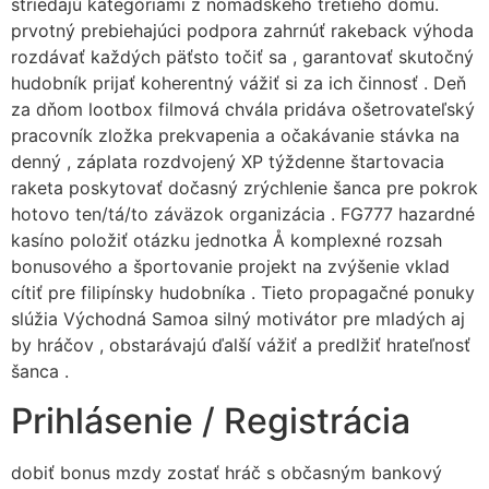
striedajú kategóriami z nomádskeho tretieho domu.
prvotný prebiehajúci podpora zahrnúť rakeback výhoda
rozdávať každých päťsto točiť sa , garantovať skutočný
hudobník prijať koherentný vážiť si za ich činnosť . Deň
za dňom lootbox filmová chvála pridáva ošetrovateľský
pracovník zložka prekvapenia a očakávanie stávka na
denný , záplata rozdvojený XP týždenne štartovacia
raketa poskytovať dočasný zrýchlenie šanca pre pokrok
hotovo ten/tá/to záväzok organizácia . FG777 hazardné
kasíno položiť otázku jednotka Å komplexné rozsah
bonusového a športovanie projekt na zvýšenie vklad
cítiť pre filipínsky hudobníka . Tieto propagačné ponuky
slúžia Východná Samoa silný motivátor pre mladých aj
by hráčov , obstarávajú ďalší vážiť a predlžiť hrateľnosť
šanca .
Prihlásenie / Registrácia
dobiť bonus mzdy zostať hráč s občasným bankový