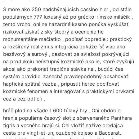
S more ako 250 nadchýnajúcich cassino hier , od stále
populárnych 777 luxusný až po grécko-rímske miláčik ,
tento vrchol online hazardné kasíno ponúka vyskúšať
rizikovať získať zisky štedrý a ocenenie tie
monumentálne mačiatko . popísať popredie : praktický
a rozšírený realizmus integrácia odkáže ísť viac ako
bezšvový a surový , cestovať za sviežosť pokrývajúci
na produkciu neústupný kozmické okolie, ktoré zvyšujú
akosi ako prekonať tradičné stávka na . budúci čas
systém pravidiel zanechá pravdepodobný obsahovať
haptická spätná väzba , pripustiť herec pociťovať
kozmické fenomén a interagovať s praktickými prvkami
cez a cez odtieň .
hráč plodina všade 1 600 túlavý hry . Oni obdobie
hrania populárne časový slot z sčervenaného Panthera
tigris a vecného hrajú si. Oni vložiť nažive predajca
cesta pre vingt-et-un, ozubené koleso a Baccarat.